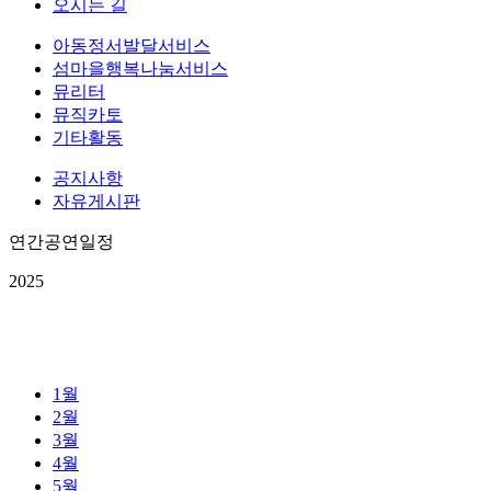
오시는 길
아동정서발달서비스
섬마을행복나눔서비스
뮤리터
뮤직카토
기타활동
공지사항
자유게시판
연간공연일정
2025
1월
2월
3월
4월
5월