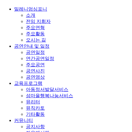
밀레니엄심포니
소개
전임 지휘자
주요연혁
주요활동
오시는 길
공연안내 및 일정
공연일정
연간공연일정
주요공연
공연사진
공연영상
교육프로그램
아동정서발달서비스
섬마을행복나눔서비스
뮤리터
뮤직카토
기타활동
커뮤니티
공지사항