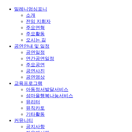
밀레니엄심포니
소개
전임 지휘자
주요연혁
주요활동
오시는 길
공연안내 및 일정
공연일정
연간공연일정
주요공연
공연사진
공연영상
교육프로그램
아동정서발달서비스
섬마을행복나눔서비스
뮤리터
뮤직카토
기타활동
커뮤니티
공지사항