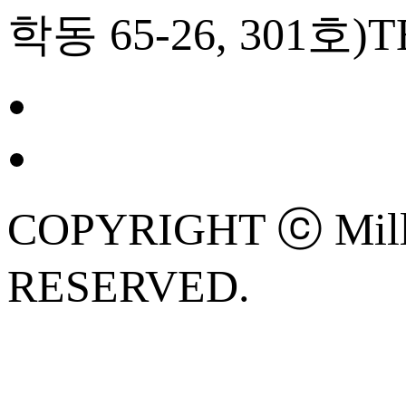
학동 65-26, 301호)
T
COPYRIGHT ⓒ Mille
RESERVED.