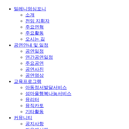
밀레니엄심포니
소개
전임 지휘자
주요연혁
주요활동
오시는 길
공연안내 및 일정
공연일정
연간공연일정
주요공연
공연사진
공연영상
교육프로그램
아동정서발달서비스
섬마을행복나눔서비스
뮤리터
뮤직카토
기타활동
커뮤니티
공지사항