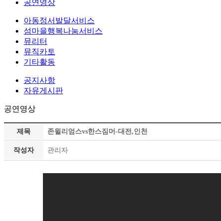
공연영상
아동정서발달서비스
섬마을행복나눔서비스
뮤리터
뮤직카토
기타활동
공지사항
자유게시판
공연영상
제목
존윌리엄스vs한스짐머-대전,인천
작성자
관리자