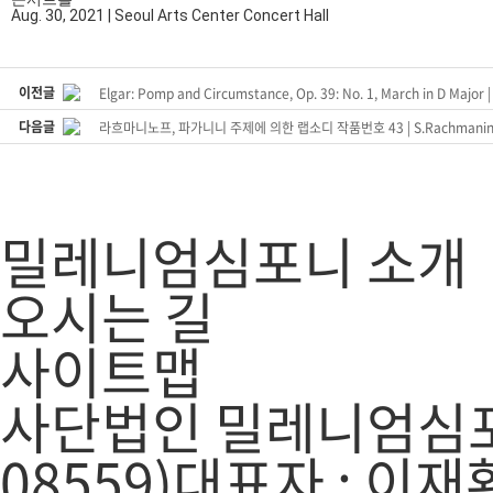
Aug. 30, 2021 | Seoul Arts Center Concert Hall
이전글
Elgar: Pomp and Circumstance, Op. 39: No. 1, March i
다음글
라흐마니노프, 파가니니 주제에 의한 랩소디 작품번호 43 | S.Rachmaninoff, R
밀레니엄심포니 소개
오시는 길
사이트맵
사단법인 밀레니엄심포니
08559)
대표자 : 이재