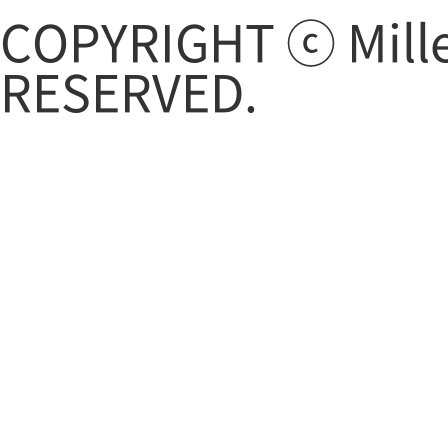
COPYRIGHT ⓒ Mill
RESERVED.