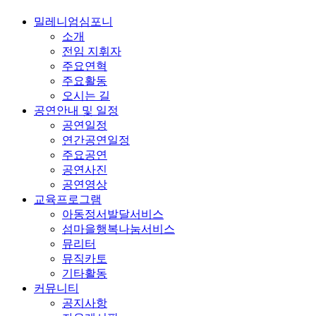
밀레니엄심포니
소개
전임 지휘자
주요연혁
주요활동
오시는 길
공연안내 및 일정
공연일정
연간공연일정
주요공연
공연사진
공연영상
교육프로그램
아동정서발달서비스
섬마을행복나눔서비스
뮤리터
뮤직카토
기타활동
커뮤니티
공지사항