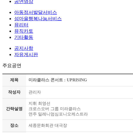
공연영상
아동정서발달서비스
섬마을행복나눔서비스
뮤리터
뮤직카토
기타활동
공지사항
자유게시판
주요공연
제목
미라클라스 콘서트 : UPRISING
작성자
관리자
지휘 최영선
간략설명
크로스오버 그룹 미라클라스
연주 밀레니엄심포니오케스트라
장소
세종문화회관 대극장