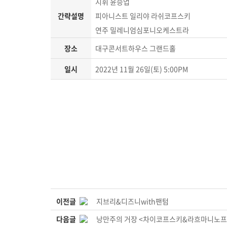
지휘 윤승업
간략설명
피아니스트 일리야 라쉬코프스키
연주 밀레니엄심포니오케스트라
장소
대구콘서트하우스 그랜드홀
일시
2022년 11월 26일(토) 5:00PM
이전글
지브리&디즈니with팬텀
다음글
낭만주의 거장 <차이코프스키&라흐마니노프