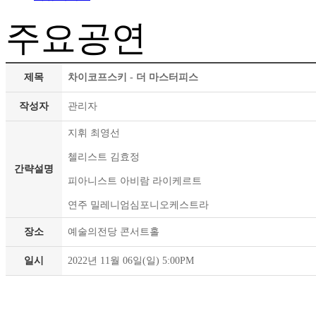
주요공연
제목
차이코프스키 - 더 마스터피스
작성자
관리자
지휘 최영선
첼리스트 김효정
간략설명
피아니스트 아비람 라이케르트
연주 밀레니엄심포니오케스트라
장소
예술의전당 콘서트홀
일시
2022년 11월 06일(일) 5:00PM