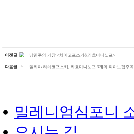
이전글
낭만주의 거장 <차이코프스키&라흐마니노프>
다음글
일리야 라쉬코프스키, 라흐마니노프 3개의 피아노협주곡 
밀레니엄심포니 
오시는 길