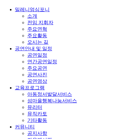
밀레니엄심포니
소개
전임 지휘자
주요연혁
주요활동
오시는 길
공연안내 및 일정
공연일정
연간공연일정
주요공연
공연사진
공연영상
교육프로그램
아동정서발달서비스
섬마을행복나눔서비스
뮤리터
뮤직카토
기타활동
커뮤니티
공지사항