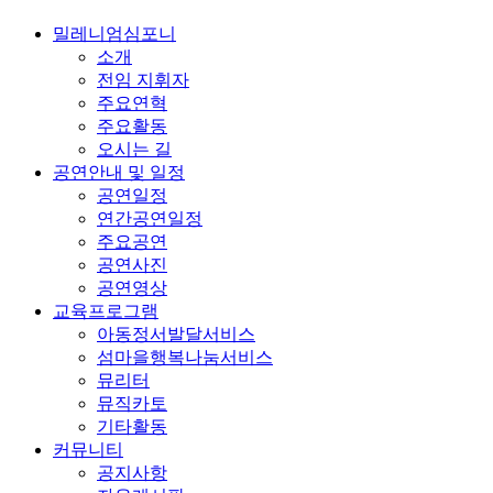
밀레니엄심포니
소개
전임 지휘자
주요연혁
주요활동
오시는 길
공연안내 및 일정
공연일정
연간공연일정
주요공연
공연사진
공연영상
교육프로그램
아동정서발달서비스
섬마을행복나눔서비스
뮤리터
뮤직카토
기타활동
커뮤니티
공지사항