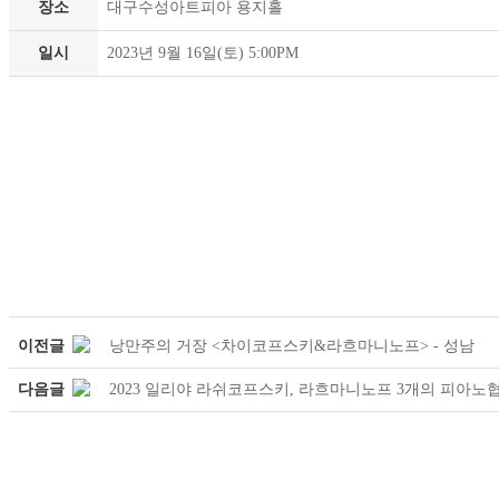
장소
대구수성아트피아 용지홀
일시
2023년 9월 16일(토) 5:00PM
이전글
낭만주의 거장 <차이코프스키&라흐마니노프> - 성남
다음글
2023 일리야 라쉬코프스키, 라흐마니노프 3개의 피아노협