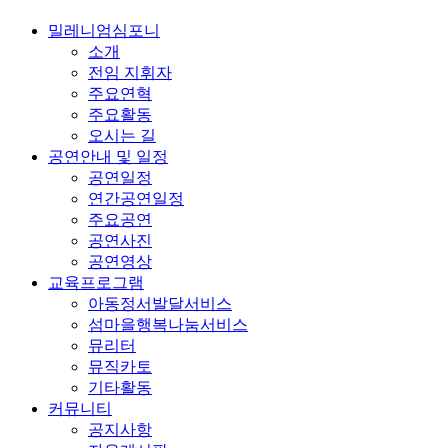
밀레니엄심포니
소개
전임 지휘자
주요연혁
주요활동
오시는 길
공연안내 및 일정
공연일정
연간공연일정
주요공연
공연사진
공연영상
교육프로그램
아동정서발달서비스
섬마을행복나눔서비스
뮤리터
뮤직카토
기타활동
커뮤니티
공지사항