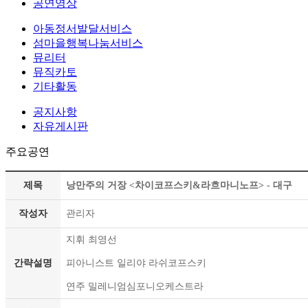
공연영상
아동정서발달서비스
섬마을행복나눔서비스
뮤리터
뮤직카토
기타활동
공지사항
자유게시판
주요공연
제목
낭만주의 거장 <차이코프스키&라흐마니노프> - 대구
작성자
관리자
지휘 최영선
간략설명
피아니스트 일리야 라쉬코프스키
연주 밀레니엄심포니오케스트라