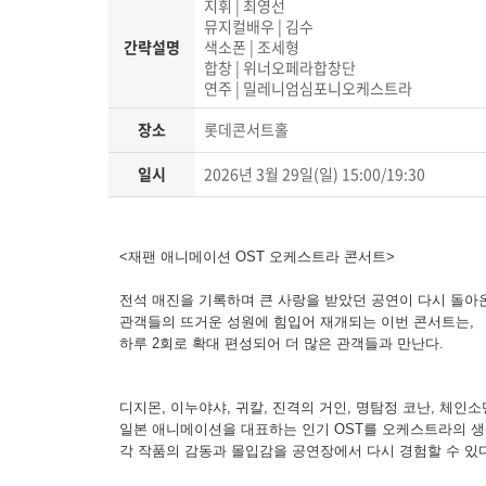
지휘 | 최영선
뮤지컬배우 | 김수
간략설명
색소폰 | 조세형
합창 | 위너오페라합창단
연주 | 밀레니엄심포니오케스트라
장소
롯데콘서트홀
일시
2026년 3월 29일(일) 15:00/19:30
<재팬 애니메이션 OST 오케스트라 콘서트>
전석 매진을 기록하며 큰 사랑을 받았던 공연이 다시 돌아
관객들의 뜨거운 성원에 힘입어 재개되는 이번 콘서트는,
하루 2회로 확대 편성되어 더 많은 관객들과 만난다.
디지몬, 이누야샤, 귀칼, 진격의 거인, 명탐정 코난, 체인소
일본 애니메이션을 대표하는 인기 OST를 오케스트라의 생
각 작품의 감동과 몰입감을 공연장에서 다시 경험할 수 있다