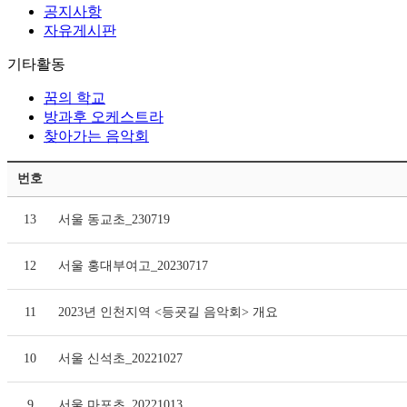
공지사항
자유게시판
기타활동
꿈의 학교
방과후 오케스트라
찾아가는 음악회
번호
13
서울 동교초_230719
12
서울 홍대부여고_20230717
11
2023년 인천지역 <등굣길 음악회> 개요
10
서울 신석초_20221027
9
서울 마포초_20221013