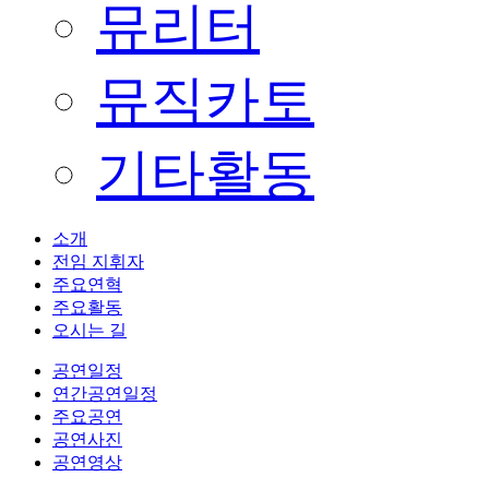
뮤리터
뮤직카토
기타활동
소개
전임 지휘자
주요연혁
주요활동
오시는 길
공연일정
연간공연일정
주요공연
공연사진
공연영상