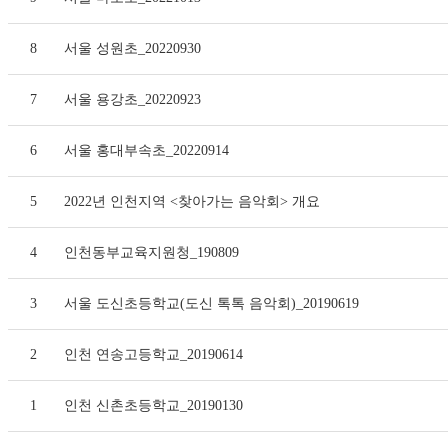
8
서울 성원초_20220930
7
서울 용강초_20220923
6
서울 홍대부속초_20220914
5
2022년 인천지역 <찾아가는 음악회> 개요
4
인천동부교육지원청_190809
3
서울 도신초등학교(도신 톡톡 음악회)_20190619
2
인천 연송고등학교_20190614
1
인천 신촌초등학교_20190130