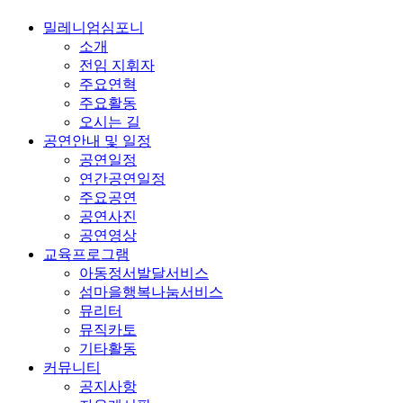
밀레니엄심포니
소개
전임 지휘자
주요연혁
주요활동
오시는 길
공연안내 및 일정
공연일정
연간공연일정
주요공연
공연사진
공연영상
교육프로그램
아동정서발달서비스
섬마을행복나눔서비스
뮤리터
뮤직카토
기타활동
커뮤니티
공지사항