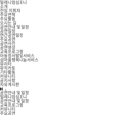
밀레니엄심포니
소개
전임 지휘자
주요연혁
주요활동
오시는 길
공연안내 및 일정
공연일정
연간공연일정
주요공연
공연사진
공연영상
교육프로그램
아동정서발달서비스
섬마을행복나눔서비스
뮤리터
뮤직카토
기타활동
커뮤니티
공지사항
자유게시판
공연안내 및 일정
밀레니엄심포니
공연안내 및 일정
교육프로그램
커뮤니티
주요공연