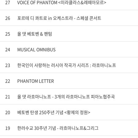
27
VOICE OF PHANTOM <미라클라스&레떼아모르>
26
포르테 디 콰트로 in 오케스트라 - 스페셜 콘서트
25
올 댓 베토벤 & 팬텀
24
MUSICAL OMNIBUS
23
한국인이 사랑하는 러시아 작곡가 시리즈 : 라흐마니노프
22
PHANTOM LETTER
21
올 댓 라흐마니노프 - 3개의 라흐마니노프 피아노협주곡
20
베토벤 탄생 250주년 기념 <황제의 정원>
19
한러수교 30주년 기념 - 라흐마니노프&그리그