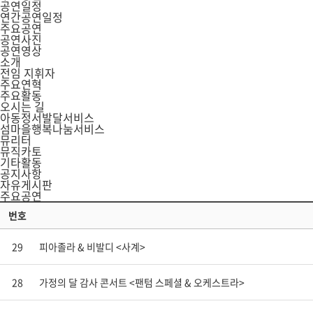
공연일정
연간공연일정
주요공연
공연사진
공연영상
소개
전임 지휘자
주요연혁
주요활동
오시는 길
아동정서발달서비스
섬마을행복나눔서비스
뮤리터
뮤직카토
기타활동
공지사항
자유게시판
주요공연
번호
29
피아졸라 & 비발디 <사계>
28
가정의 달 감사 콘서트 <팬텀 스페셜 & 오케스트라>