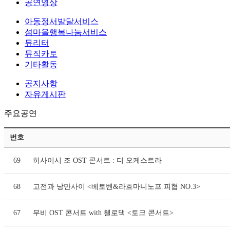
공연영상
아동정서발달서비스
섬마을행복나눔서비스
뮤리터
뮤직카토
기타활동
공지사항
자유게시판
주요공연
번호
69
히사이시 조 OST 콘서트 : 디 오케스트라
68
고전과 낭만사이 <베토벤&라흐마니노프 피협 NO.3>
67
무비 OST 콘서트 with 첼로댁 <토크 콘서트>