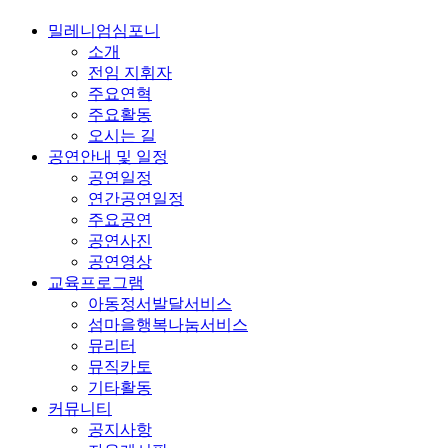
밀레니엄심포니
소개
전임 지휘자
주요연혁
주요활동
오시는 길
공연안내 및 일정
공연일정
연간공연일정
주요공연
공연사진
공연영상
교육프로그램
아동정서발달서비스
섬마을행복나눔서비스
뮤리터
뮤직카토
기타활동
커뮤니티
공지사항