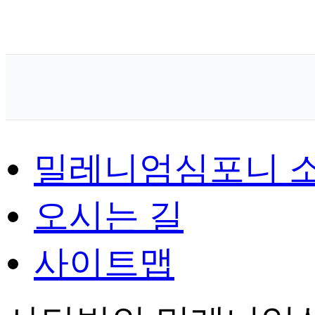
밀레니엄심포니 
오시는 길
사이트맵