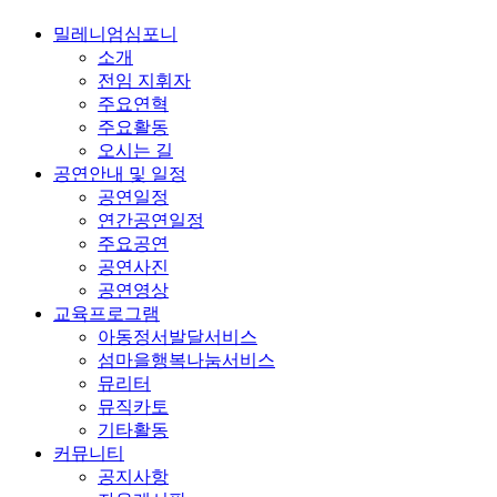
밀레니엄심포니
소개
전임 지휘자
주요연혁
주요활동
오시는 길
공연안내 및 일정
공연일정
연간공연일정
주요공연
공연사진
공연영상
교육프로그램
아동정서발달서비스
섬마을행복나눔서비스
뮤리터
뮤직카토
기타활동
커뮤니티
공지사항