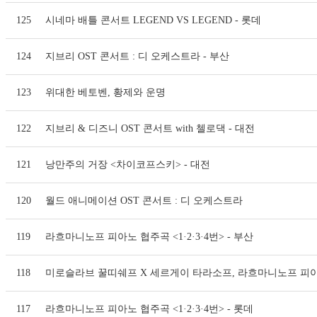
125
시네마 배틀 콘서트 LEGEND VS LEGEND - 롯데
124
지브리 OST 콘서트 : 디 오케스트라 - 부산
123
위대한 베토벤, 황제와 운명
122
지브리 & 디즈니 OST 콘서트 with 첼로댁 - 대전
121
낭만주의 거장 <차이코프스키> - 대전
120
월드 애니메이션 OST 콘서트 : 디 오케스트라
119
라흐마니노프 피아노 협주곡 <1·2·3·4번> - 부산
118
미로슬라브 꿀띠쉐프 X 세르게이 타라소프, 라흐마니노프 피
117
라흐마니노프 피아노 협주곡 <1·2·3·4번> - 롯데