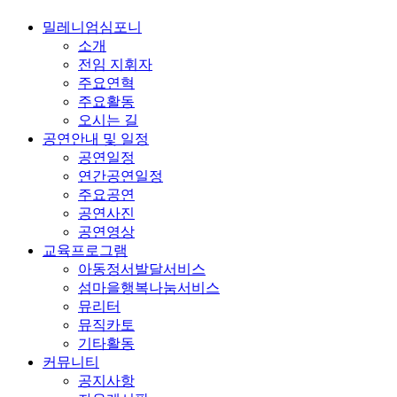
밀레니엄심포니
소개
전임 지휘자
주요연혁
주요활동
오시는 길
공연안내 및 일정
공연일정
연간공연일정
주요공연
공연사진
공연영상
교육프로그램
아동정서발달서비스
섬마을행복나눔서비스
뮤리터
뮤직카토
기타활동
커뮤니티
공지사항