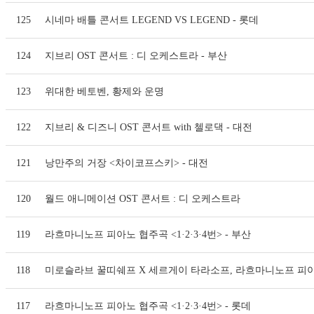
125
시네마 배틀 콘서트 LEGEND VS LEGEND - 롯데
124
지브리 OST 콘서트 : 디 오케스트라 - 부산
123
위대한 베토벤, 황제와 운명
122
지브리 & 디즈니 OST 콘서트 with 첼로댁 - 대전
121
낭만주의 거장 <차이코프스키> - 대전
120
월드 애니메이션 OST 콘서트 : 디 오케스트라
119
라흐마니노프 피아노 협주곡 <1·2·3·4번> - 부산
118
미로슬라브 꿀띠쉐프 X 세르게이 타라소프, 라흐마니노프 피
117
라흐마니노프 피아노 협주곡 <1·2·3·4번> - 롯데