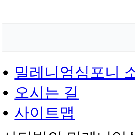
밀레니엄심포니 
오시는 길
사이트맵