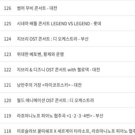
126
썸머 무비 콘서트 - 대전
125
시네마 배틀 콘서트 LEGEND VS LEGEND - 롯데
124
지브리 OST 콘서트 : 디 오케스트라 - 부산
123
위대한 베토벤, 황제와 운명
122
지브리 & 디즈니 OST 콘서트 with 첼로댁 - 대전
121
낭만주의 거장 <차이코프스키> - 대전
120
월드 애니메이션 OST 콘서트 : 디 오케스트라
119
라흐마니노프 피아노 협주곡 <1·2·3·4번> - 부산
118
미로슬라브 꿀띠쉐프 X 세르게이 타라소프, 라흐마니노프 피아노 협