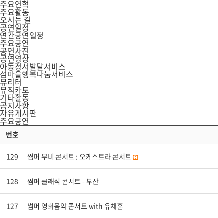
주요연혁
주요활동
오시는 길
공연일정
연간공연일정
주요공연
공연사진
공연영상
아동정서발달서비스
섬마을행복나눔서비스
뮤리터
뮤직카토
기타활동
공지사항
자유게시판
주요공연
번호
129
썸머 무비 콘서트 : 오케스트라 콘서트
128
썸머 클래식 콘서트 - 부산
127
썸머 영화음악 콘서트 with 유채훈