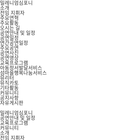
밀레니엄심포니
소개
전임 지휘자
주요연혁
주요활동
오시는 길
공연안내 및 일정
공연일정
연간공연일정
주요공연
공연사진
공연영상
교육프로그램
아동정서발달서비스
섬마을행복나눔서비스
뮤리터
뮤직카토
기타활동
커뮤니티
공지사항
자유게시판
밀레니엄심포니
공연안내 및 일정
교육프로그램
커뮤니티
소개
전임 지휘자